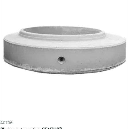
A0706
®
Plaque de transition CENTUB