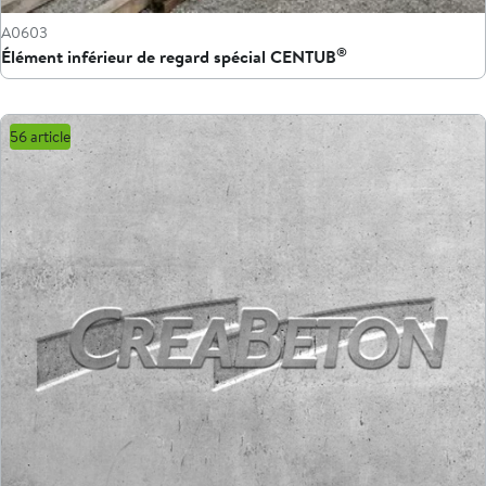
A0603
®
Élément inférieur de regard spécial CENTUB
56 article