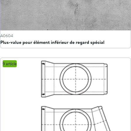
A0604
Plus-value pour élément inférieur de regard spécial
9 article