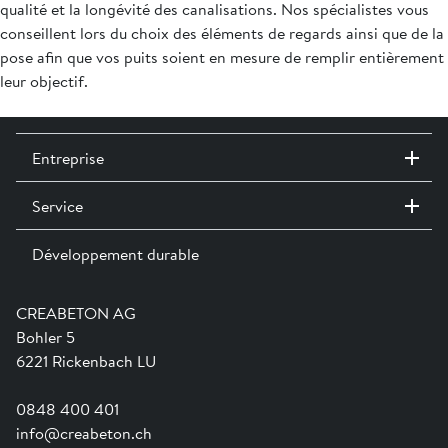
qualité et la longévité des canalisations. Nos spécialistes vous
conseillent lors du choix des éléments de regards ainsi que de la
pose afin que vos puits soient en mesure de remplir entièrement
leur objectif.
Entreprise
Service
Contact / Sites
Expositions permanentes
Développement durable
Team
Services
Jobs
Catalogues et magazines
Formation
Aide en ligne
Engagement
CREABETON AG
Guide pratique pour la mise en oeuvre
Swissness
Bohler 5
Newsletter
Ville-éponge
6221 Rickenbach LU
0848 400 401
info@creabeton.ch