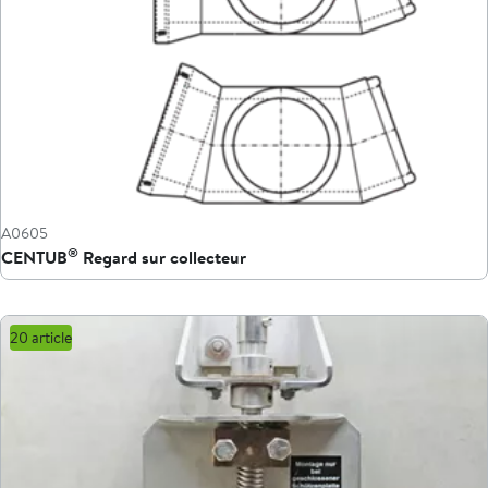
A0605
®
CENTUB
Regard sur collecteur
20 article