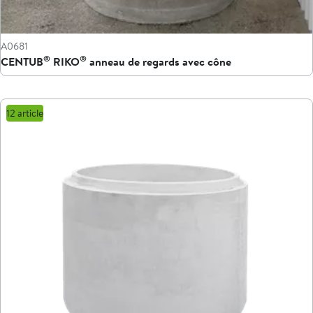
A0681
®
®
CENTUB
RIKO
anneau de regards avec cône
12 article