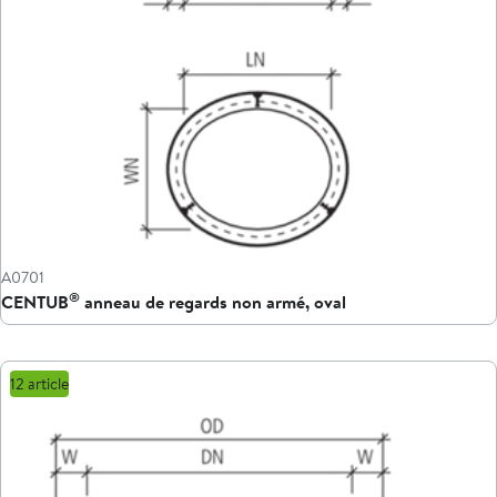
A0701
®
CENTUB
anneau de regards non armé, oval
12 article