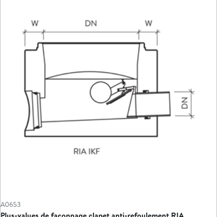
A0653
Plus-values de façonnage clapet anti-refoulement RIA