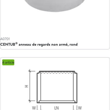
A0701
®
CENTUB
anneau de regards non armé, rond
4 article