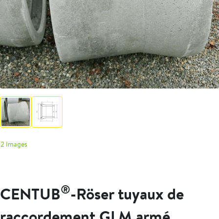
2 Images
®
CENTUB
-Röser tuyaux de
raccordement GLM armé