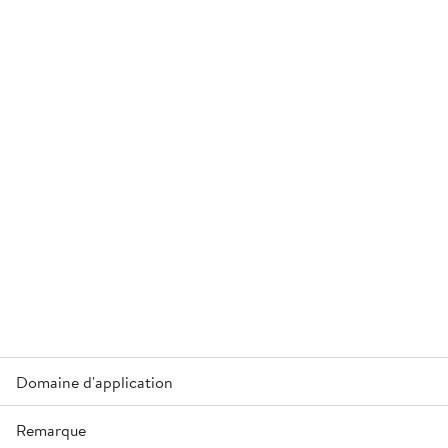
Domaine d'application
Remarque
Pour installation de parois coulée en place (puits,...).