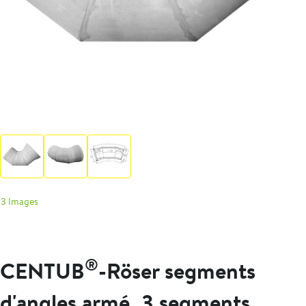
3 Images
®
CENTUB
-Röser segments
d'angles armé, 3 segments