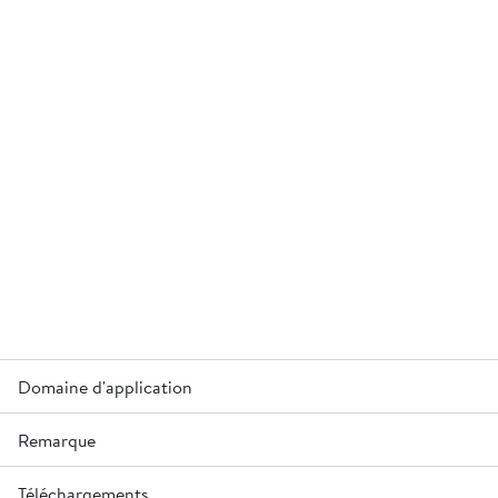
Domaine d'application
Remarque
Pour installation de parois coulée en place (puits, etc.).
Téléchargements
Des conditions de livraison spécifique s'appliquent aux