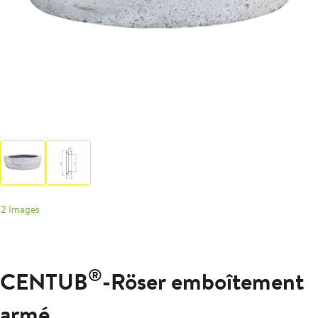
2 Images
®
CENTUB
-Röser emboîtement
armé