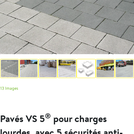
13 Images
®
Pavés VS 5
pour charges
lourdes, avec 5 sécurités anti-