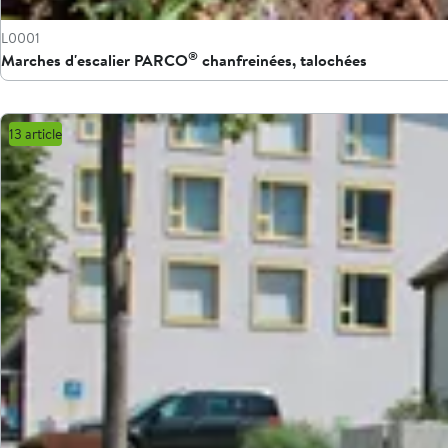
L0001
®
Marches d'escalier PARCO
chanfreinées, talochées
13 article