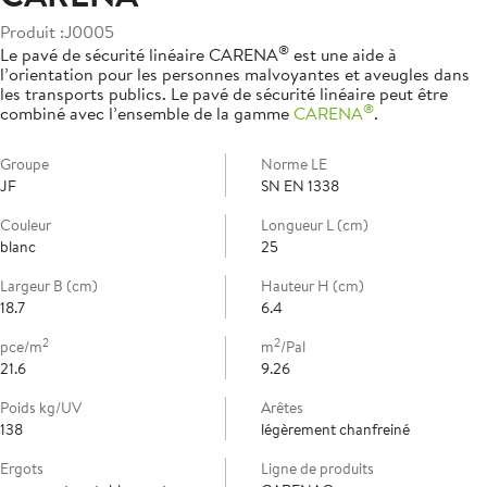
Produit :
J0005
®
Le pavé de sécurité linéaire CARENA
est une aide à
l’orientation pour les personnes malvoyantes et aveugles dans
les transports publics. Le pavé de sécurité linéaire peut être
®
combiné avec l’ensemble de la gamme
CARENA
.
Groupe
Norme LE
JF
SN EN 1338
Couleur
Longueur L (cm)
blanc
25
Largeur B (cm)
Hauteur H (cm)
18.7
6.4
2
2
pce/m
m
/Pal
21.6
9.26
Poids kg/UV
Arêtes
138
légèrement chanfreiné
Ergots
Ligne de produits