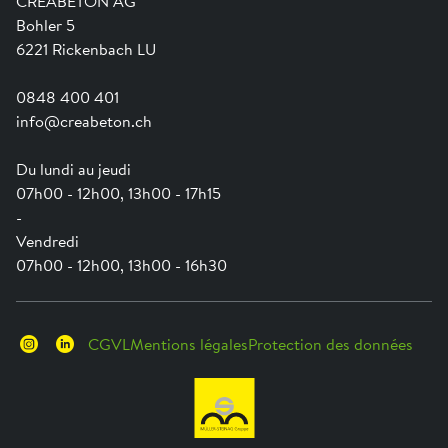
CREABETON AG
Guide pratique pour la mise en oeuvre
Swissness
wegleitung-verlegemuster.pdf »
Bohler 5
Newsletter
Ville-éponge
6221 Rickenbach LU
Bases de planification Revêtements de sol en béton »
0848 400 401
j0000-versetzhinweise.pdf »
info@creabeton.ch
Du lundi au jeudi
07h00 - 12h00, 13h00 - 17h15
-
Vendredi
07h00 - 12h00, 13h00 - 16h30
CGVL
Mentions légales
Protection des données