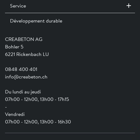
h2000-versetzhinweise.pdf »
Service
Contact / Sites
Expositions permanentes
Développement durable
Team
Services
Jobs
Catalogues et magazines
Formation
Aide en ligne
Engagement
CREABETON AG
Guide pratique pour la mise en oeuvre
Swissness
Bohler 5
Newsletter
Ville-éponge
6221 Rickenbach LU
0848 400 401
info@creabeton.ch
Du lundi au jeudi
07h00 - 12h00, 13h00 - 17h15
-
Vendredi
07h00 - 12h00, 13h00 - 16h30