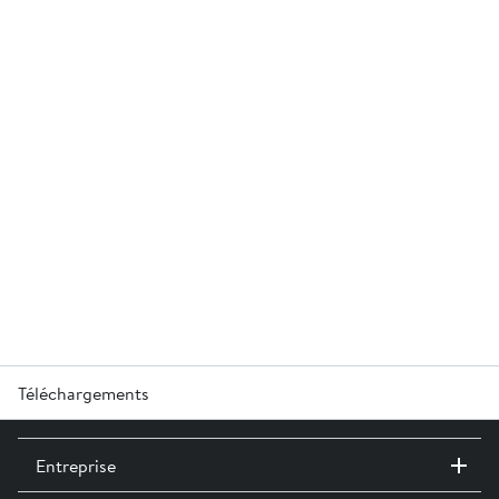
Téléchargements
produktblatt-h2001-lichtschaechte.pdf »
Entreprise