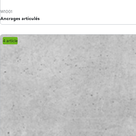
W1001
Ancrages articulés
4 article