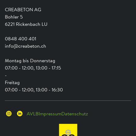
Ausbildung
Shop Hilfe
Engagement
CREABETON AG
Anwendungsunterstützung
Swissness
Bohler 5
Newsletter
Schwammstadt
6221 Rickenbach LU
0848 400 401
info@creabeton.ch
Montag bis Donnerstag
07:00 - 12:00, 13:00 - 17:15
-
Freitag
07:00 - 12:00, 13:00 - 16:30
AVLB
Impressum
Datenschutz