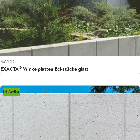
M8002
®
EXACTA
Winkelplatten Eckstücke glatt
14 Artikel