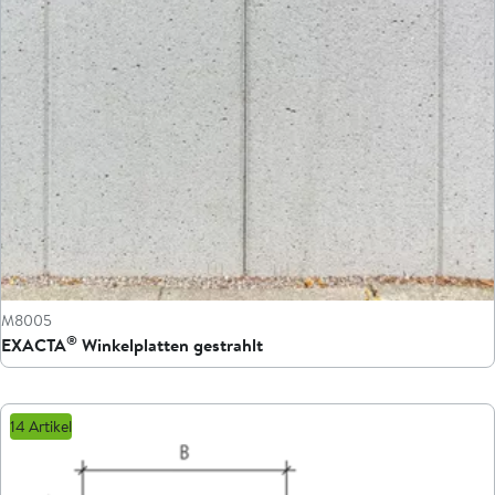
M8005
®
EXACTA
Winkelplatten gestrahlt
14 Artikel