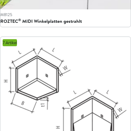
M8125
®
ROZTEC
MIDI Winkelplatten gestrahlt
7 Artikel