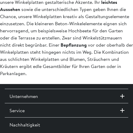
unsere Winkelplatten gestalterische Akzente. Ihr
leichtes
Aussehen
sowie die unterschiedlichen Typen geben Ihnen die
Chance, unsere Winkelplatten kreativ als Gestaltungselemente
einzusetzen. Die kleineren Beton-Winkelelemente eignen sich
hervorragend, um beispielsweise Hochbeete für den Garten
oder die Terrasse zu erstellen. Zwar sind Winkelstützmauern
nicht direkt begrünbar. Einer
Bepflanzung
vor oder oberhalb der
Winkelplatten steht hingegen nichts im Weg. Die Kombination
aus schlichten Winkelplatten und Blumen, Sträuchern und
Kräutern ergibt edle Gesamtbilder für Ihren Garten oder in
Parkanlagen.
Unternehmen
Service
Kontakt / Standorte
Ausstellungen
Nachhaltigkeit
Team
Dienstleistungen
Jobs
Kataloge und Magazine