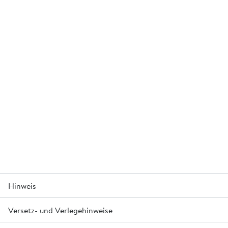
Hinweis
Versetz- und Verlegehinweise
Die 3 verschiedenen Steinlängen 30/40/50 cm werden
nur gemischt abgegeben. Einzelne Steinlängen können