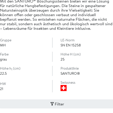
Mit den SANTURO
Böschungssteinen bieten wir eine Lösung
für natürliche Hangbefestigungen. Die Steine in gespaltener
Natursteinoptik überzeugen durch ihre Vielseitigkeit: Sie
können offen oder geschlossen verbaut und individuell
bepflanzt werden. So entstehen naturnahe Flächen, die nicht
nur stabil, sondern auch ästhetisch und ökologisch wertvoll sind
– Lebensräume für Insekten und Kleintiere inklusive.
Gruppe
LE-Norm
MH
SN EN 15258
Farbe
Höhe H (cm)
grau
25
Höhe h
(cm)
Produktlinie
1
22.5
SANTURO®
Swissness
HW
21
Filter