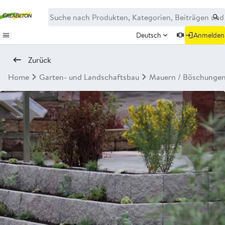
Deutsch
Anmelden
Zurück
Home
Garten- und Landschaftsbau
Mauern / Böschunge
Neu