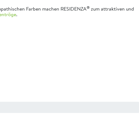
®
e sympathischen Farben machen RESIDENZA
zum attraktiven und
entröge
.