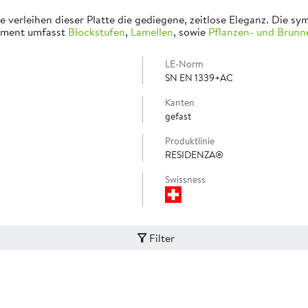
che verleihen dieser Platte die gediegene, zeitlose Eleganz. Di
timent umfasst
Blockstufen
,
Lamellen
, sowie
Pflanzen- und Brunn
LE-Norm
SN EN 1339+AC
Kanten
gefast
Produktlinie
RESIDENZA®
Swissness
Filter