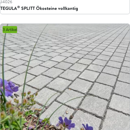
J4026
®
TEGULA
SPLITT Ökosteine vollkantig
3 Artikel