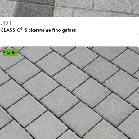
J4011
®
CLASSIC
Sickersteine fino gefast
8 Artikel