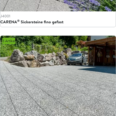
J4001
®
CARENA
Sickersteine fino gefast
3 Artikel