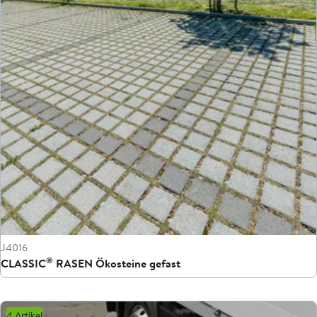
J4016
®
CLASSIC
RASEN Ökosteine gefast
4 Artikel