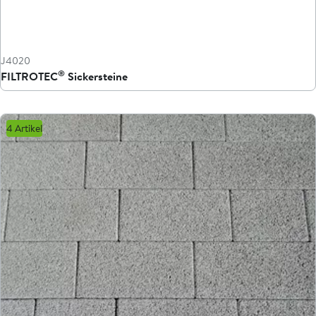
J4020
®
FILTROTEC
Sickersteine
4 Artikel