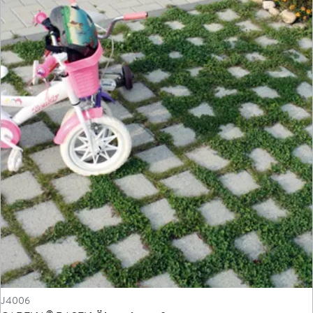
J4006
®