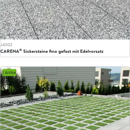
J4002
®
CARENA
Sickersteine fino gefast mit Edelvorsatz
1 Artikel