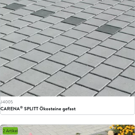
J4005
®
CARENA
SPLITT Ökosteine gefast
2 Artikel