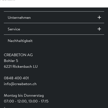
Unternehmen
Service
Kontakt / Standorte
Ausstellungen
Nachhaltigkeit
Team
Dienstleistungen
Jobs
Kataloge und Magazine
Ausbildung
Shop Hilfe
Engagement
CREABETON AG
Anwendungsunterstützung
Swissness
Bohler 5
Newsletter
Schwammstadt
6221 Rickenbach LU
0848 400 401
info@creabeton.ch
Montag bis Donnerstag
07:00 - 12:00, 13:00 - 17:15
-