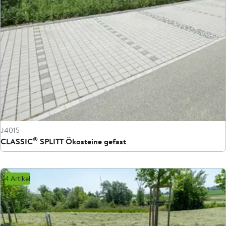
J4015
®
CLASSIC
SPLITT Ökosteine gefast
4 Artikel