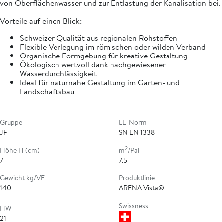
von Oberflächenwasser und zur Entlastung der Kanalisation bei.
Vorteile auf einen Blick:
Schweizer Qualität aus regionalen Rohstoffen
Flexible Verlegung im römischen oder wilden Verband
Organische Formgebung für kreative Gestaltung
Ökologisch wertvoll dank nachgewiesener
Wasserdurchlässigkeit
Ideal für naturnahe Gestaltung im Garten- und
Landschaftsbau
Gruppe
LE-Norm
JF
SN EN 1338
2
Höhe H (cm)
m
/Pal
7
7.5
Gewicht kg/VE
Produktlinie
140
ARENA Vista®
Swissness
HW
21