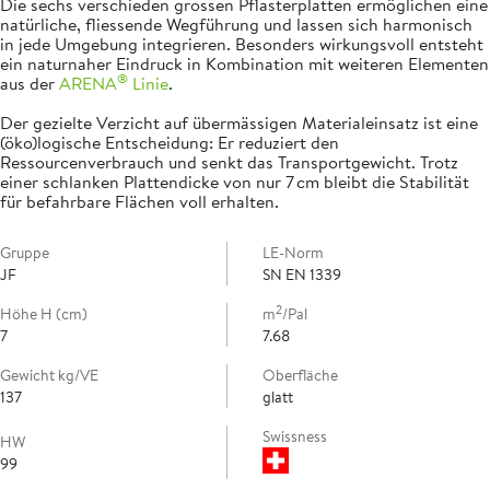
Die sechs verschieden grossen Pflasterplatten ermöglichen eine
natürliche, fliessende Wegführung und lassen sich harmonisch
in jede Umgebung integrieren. Besonders wirkungsvoll entsteht
ein naturnaher Eindruck in Kombination mit weiteren Elementen
®
aus der
ARENA
Linie
.
Der gezielte Verzicht auf übermässigen Materialeinsatz ist eine
(öko)logische Entscheidung: Er reduziert den
Ressourcenverbrauch und senkt das Transportgewicht. Trotz
einer schlanken Plattendicke von nur 7 cm bleibt die Stabilität
für befahrbare Flächen voll erhalten.
Gruppe
LE-Norm
JF
SN EN 1339
2
Höhe H (cm)
m
/Pal
7
7.68
Gewicht kg/VE
Oberfläche
137
glatt
Swissness
HW
99