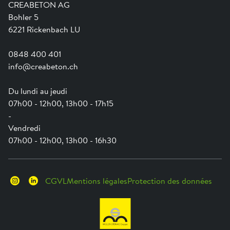
Formation
Aide en ligne
Engagement
CREABETON AG
Guide pratique pour la mise en oeuvre
Swissness
Bohler 5
Newsletter
Ville-éponge
6221 Rickenbach LU
0848 400 401
info@creabeton.ch
Du lundi au jeudi
07h00 - 12h00, 13h00 - 17h15
-
Vendredi
07h00 - 12h00, 13h00 - 16h30
CGVL
Mentions légales
Protection des données