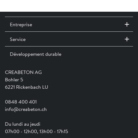
Entreprise
Service
Contact / Sites
Expositions permanentes
Développement durable
Team
Services
Jobs
Catalogues et magazines
Formation
Aide en ligne
Engagement
CREABETON AG
Guide pratique pour la mise en oeuvre
Swissness
Bohler 5
Newsletter
Ville-éponge
6221 Rickenbach LU
0848 400 401
info@creabeton.ch
Du lundi au jeudi
07h00 - 12h00, 13h00 - 17h15