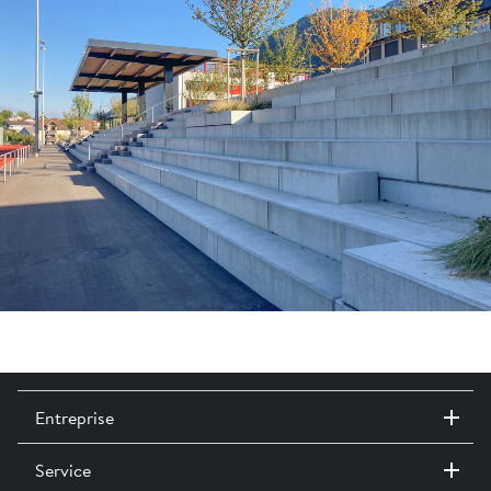
Entreprise
Service
Contact / Sites