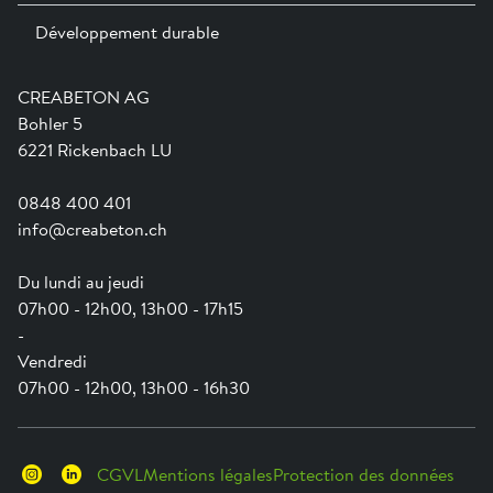
Expositions permanentes
Développement durable
Team
Services
Jobs
Catalogues et magazines
Formation
Aide en ligne
Engagement
CREABETON AG
Guide pratique pour la mise en oeuvre
Swissness
Bohler 5
Newsletter
Ville-éponge
6221 Rickenbach LU
0848 400 401
info@creabeton.ch
Du lundi au jeudi
07h00 - 12h00, 13h00 - 17h15
-
Vendredi
07h00 - 12h00, 13h00 - 16h30
CGVL
Mentions légales
Protection des données