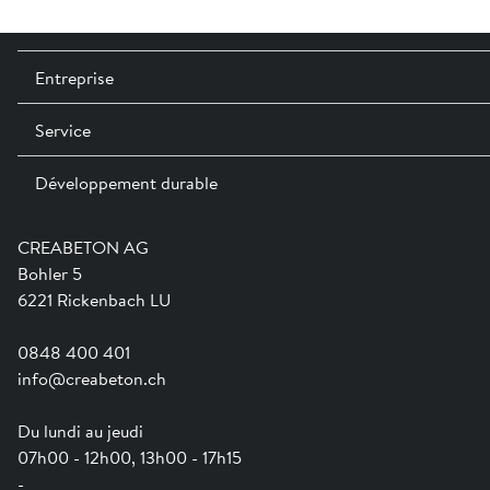
Entreprise
Service
Contact / Sites
Expositions permanentes
Développement durable
Team
Services
Jobs
Catalogues et magazines
Formation
Aide en ligne
Engagement
CREABETON AG
Guide pratique pour la mise en oeuvre
Swissness
Bohler 5
Newsletter
Ville-éponge
6221 Rickenbach LU
0848 400 401
info@creabeton.ch
Du lundi au jeudi
07h00 - 12h00, 13h00 - 17h15
-