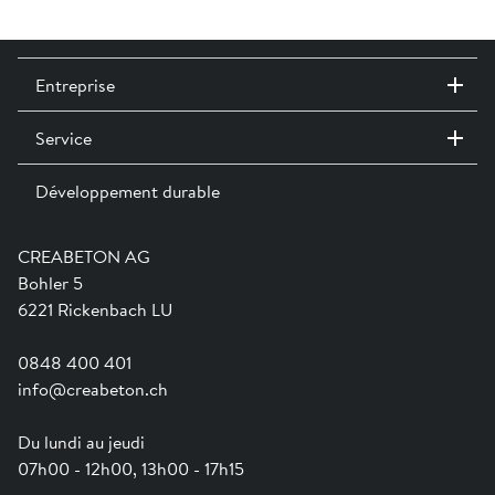
Entreprise
Service
Contact / Sites
Expositions permanentes
Développement durable
Team
Services
Jobs
Catalogues et magazines
Formation
Aide en ligne
Engagement
CREABETON AG
Guide pratique pour la mise en oeuvre
Swissness
Bohler 5
Newsletter
Ville-éponge
6221 Rickenbach LU
0848 400 401
info@creabeton.ch
Du lundi au jeudi
07h00 - 12h00, 13h00 - 17h15