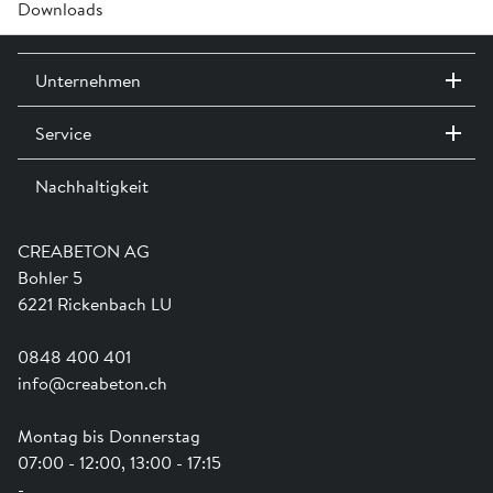
Downloads
Übersicht Verlegehilfsgeräte »
Unternehmen
Service
Kontakt / Standorte
Ausstellungen
Nachhaltigkeit
Team
Dienstleistungen
Jobs
Kataloge und Magazine
Ausbildung
Shop Hilfe
Engagement
CREABETON AG
Anwendungsunterstützung
Swissness
Bohler 5
Newsletter
Schwammstadt
6221 Rickenbach LU
0848 400 401
info@creabeton.ch
Montag bis Donnerstag
07:00 - 12:00, 13:00 - 17:15
-