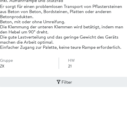
inkl. Auffahrrampe und Stützrad
Er sorgt für einen problemlosen Transport von Pflastersteinen
aus Beton von Beton, Bordsteinen, Platten oder anderen
Betonprodukten.
Beton, mit oder ohne Umreifung.
Die Klemmung der unteren Klemmen wird betätigt, indem man
den Hebel um 90° dreht.
Die gute Lastverteilung und das geringe Gewicht des Geräts
machen die Arbeit optimal.
Einfacher Zugang zur Palette, keine teure Rampe erforderlich.
Gruppe
HW
ZX
21
Filter