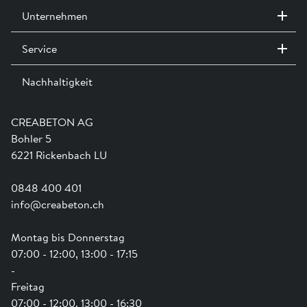
Unternehmen
Service
Kontakt / Standorte
Ausstellungen
Nachhaltigkeit
Team
Dienstleistungen
Jobs
Kataloge und Magazine
Ausbildung
Shop Hilfe
Engagement
CREABETON AG
Anwendungsunterstützung
Swissness
Bohler 5
Newsletter
Schwammstadt
6221 Rickenbach LU
0848 400 401
info@creabeton.ch
Montag bis Donnerstag
07:00 - 12:00, 13:00 - 17:15
-
Freitag
07:00 - 12:00, 13:00 - 16:30