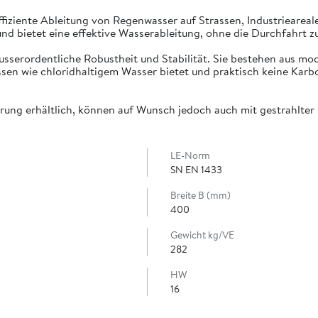
ffiziente Ableitung von Regenwasser auf Strassen, Industrieareal
 und bietet eine effektive Wasserableitung, ohne die Durchfahrt z
usserordentliche Robustheit und Stabilität. Sie bestehen aus m
en wie chloridhaltigem Wasser bietet und praktisch keine Karbo
rung erhältlich, können auf Wunsch jedoch auch mit gestrahlter
LE-Norm
SN EN 1433
Breite B (mm)
400
Gewicht kg/VE
282
HW
16