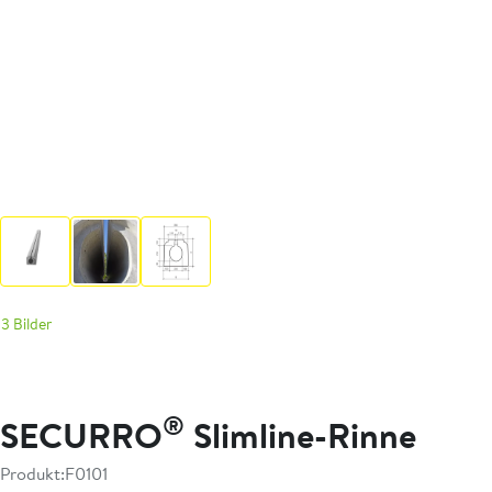
3 Bilder
®
SECURRO
Slimline-Rinne
Produkt:
F0101