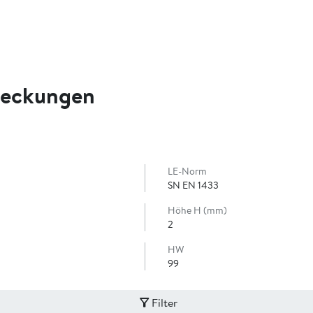
deckungen
LE-Norm
SN EN 1433
Höhe H (mm)
2
HW
99
Filter