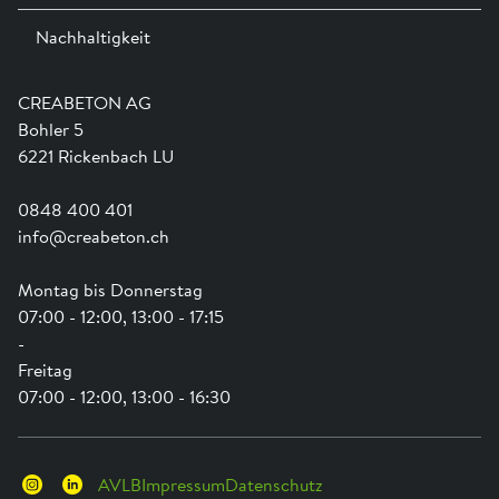
Ausstellungen
Nachhaltigkeit
Team
Dienstleistungen
Jobs
Kataloge und Magazine
Ausbildung
Shop Hilfe
Engagement
CREABETON AG
Anwendungsunterstützung
Swissness
Bohler 5
Newsletter
Schwammstadt
6221 Rickenbach LU
0848 400 401
info@creabeton.ch
Montag bis Donnerstag
07:00 - 12:00, 13:00 - 17:15
-
Freitag
07:00 - 12:00, 13:00 - 16:30
AVLB
Impressum
Datenschutz