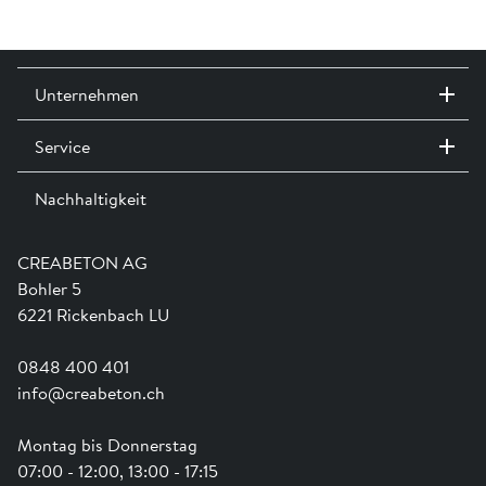
Unternehmen
Service
Kontakt / Standorte
Ausstellungen
Nachhaltigkeit
Team
Dienstleistungen
Jobs
Kataloge und Magazine
Ausbildung
Shop Hilfe
Engagement
CREABETON AG
Anwendungsunterstützung
Swissness
Bohler 5
Newsletter
Schwammstadt
6221 Rickenbach LU
0848 400 401
info@creabeton.ch
Montag bis Donnerstag
07:00 - 12:00, 13:00 - 17:15