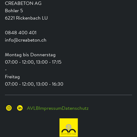
Ausbildung
Shop Hilfe
Engagement
CREABETON AG
Anwendungsunterstützung
Swissness
Bohler 5
Newsletter
Schwammstadt
6221 Rickenbach LU
0848 400 401
info@creabeton.ch
Montag bis Donnerstag
07:00 - 12:00, 13:00 - 17:15
-
Freitag
07:00 - 12:00, 13:00 - 16:30
AVLB
Impressum
Datenschutz