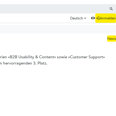
Deutsch
Anmelden
News
rien «B2B Usability & Content» sowie «Customer Support»
en hervorragenden 3. Platz.