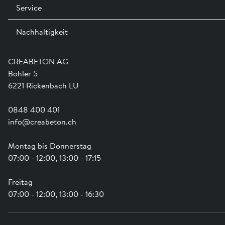
Service
Kontakt / Standorte
Ausstellungen
Nachhaltigkeit
Team
Dienstleistungen
Jobs
Kataloge und Magazine
Ausbildung
Shop Hilfe
Engagement
CREABETON AG
Anwendungsunterstützung
Swissness
Bohler 5
Newsletter
Schwammstadt
6221 Rickenbach LU
0848 400 401
info@creabeton.ch
Montag bis Donnerstag
07:00 - 12:00, 13:00 - 17:15
-
Freitag
07:00 - 12:00, 13:00 - 16:30