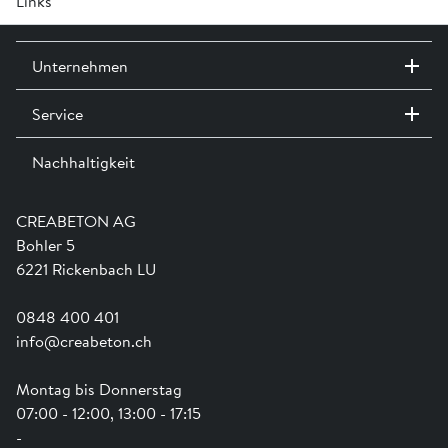
Links
Kabelkeller für Elektroladestationen werden aus RC-C
Flyer Betonelemente für Elektroladesäule »
Beton hergestellt.
Ausstellungswegweiser »
Unternehmen
Service
Kontakt / Standorte
Ausstellungen
Nachhaltigkeit
Team
Dienstleistungen
Jobs
Kataloge und Magazine
Ausbildung
Shop Hilfe
Engagement
CREABETON AG
Anwendungsunterstützung
Swissness
Bohler 5
Newsletter
Schwammstadt
6221 Rickenbach LU
0848 400 401
info@creabeton.ch
Montag bis Donnerstag
07:00 - 12:00, 13:00 - 17:15
-