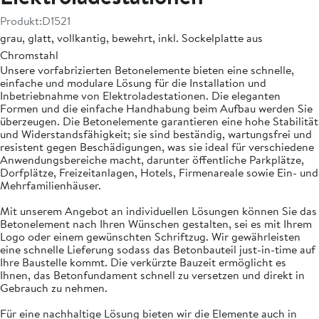
Produkt:
D1521
grau, glatt, vollkantig, bewehrt, inkl. Sockelplatte aus
Chromstahl
Unsere vorfabrizierten Betonelemente bieten eine schnelle,
einfache und modulare Lösung für die Installation und
Inbetriebnahme von Elektroladestationen. Die eleganten
Formen und die einfache Handhabung beim Aufbau werden Sie
überzeugen. Die Betonelemente garantieren eine hohe Stabilität
und Widerstandsfähigkeit; sie sind beständig, wartungsfrei und
resistent gegen Beschädigungen, was sie ideal für verschiedene
Anwendungsbereiche macht, darunter öffentliche Parkplätze,
Dorfplätze, Freizeitanlagen, Hotels, Firmenareale sowie Ein- und
Mehrfamilienhäuser.
Mit unserem Angebot an individuellen Lösungen können Sie das
Betonelement nach Ihren Wünschen gestalten, sei es mit Ihrem
Logo oder einem gewünschten Schriftzug. Wir gewährleisten
eine schnelle Lieferung sodass das Betonbauteil just-in-time auf
Ihre Baustelle kommt. Die verkürzte Bauzeit ermöglicht es
Ihnen, das Betonfundament schnell zu versetzen und direkt in
Gebrauch zu nehmen.
Für eine nachhaltige Lösung bieten wir die Elemente auch in