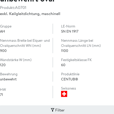
Produkt:
A0701
exkl. Keilgleitdichtung, maschinell
Gruppe
LE-Norm
AH
SN EN 1917
Nennmass Breite bei Eiquer- und
Nennmass Länge bei
Ovalquerschnitt WN (mm)
Ovalquerschnitt LN (mm)
900
1100
Wandstärke W (mm)
Festigkeitsklasse FK
120
60
Bewehrung
Produktlinie
unbewehrt
CENTUB®
Swissness
HW
71
Filter