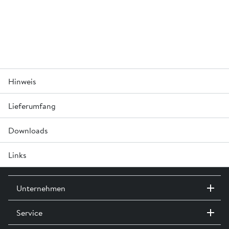
Hinweis
2
Lieferumfang
Ringbiegezugfestigkeit 6.0 N/mm
Downloads
Inkl. Kugelkopftraganker LK 1.3
Links
A0000 Versetzhinweise für Abwasserleitungssysteme »
Leistungserklärung »
Unternehmen
Service
Kontakt / Standorte
Ausstellungen