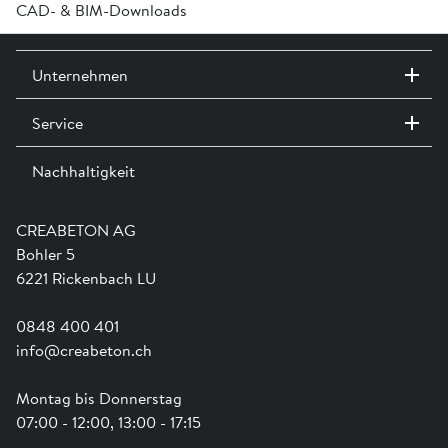
CAD- & BIM-Downloads
A0000 Versetzhinweise für Abwasserleitungssysteme »
Melden Sie sich an oder erstellen Sie in Login um Zugriff auf die
Unternehmen
CAD- & BIM-Daten zu erhalten
Service
Kontakt / Standorte
Anmelden
Ausstellungen
Nachhaltigkeit
Team
Dienstleistungen
Jobs
Kataloge und Magazine
Ausbildung
Shop Hilfe
Engagement
CREABETON AG
Anwendungsunterstützung
Swissness
Bohler 5
Newsletter
Schwammstadt
6221 Rickenbach LU
0848 400 401
info@creabeton.ch
Montag bis Donnerstag
07:00 - 12:00, 13:00 - 17:15
-