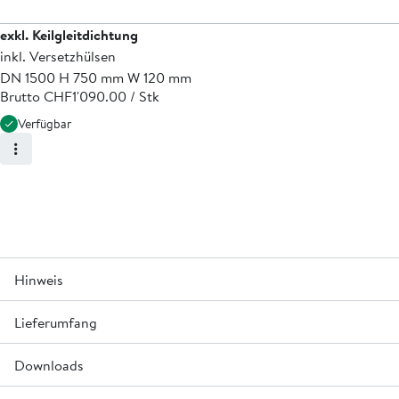
exkl. Keilgleitdichtung
inkl. Versetzhülsen
DN 1500 H 750 mm W 120 mm
Brutto CHF
1'090.00 / Stk
Verfügbar
Hinweis
2
Lieferumfang
Ringbiegezugfestigkeit 6.0 N/mm
Downloads
Inkl. Kugelkopftraganker LK 1.3