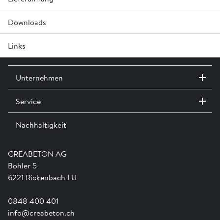
Downloads
Inkl. Kugelkopftraganker LK 1.3
Links
A0000 Versetzhinweise für Abwasserleitungssysteme »
Leistungserklärung »
Unternehmen
Service
Kontakt / Standorte
Ausstellungen
Nachhaltigkeit
Team
Dienstleistungen
Jobs
Kataloge und Magazine
Ausbildung
Shop Hilfe
Engagement
CREABETON AG
Anwendungsunterstützung
Swissness
Bohler 5
Newsletter
Schwammstadt
6221 Rickenbach LU
0848 400 401
info@creabeton.ch