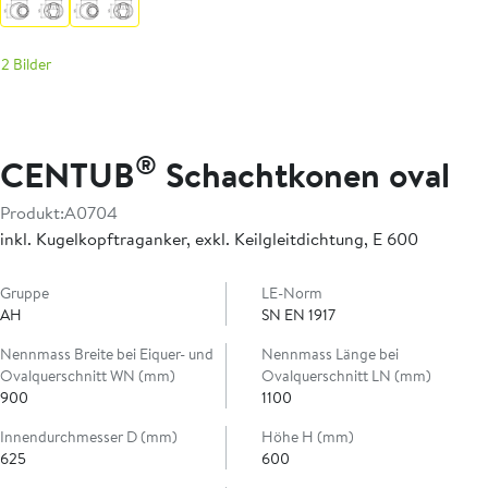
2 Bilder
®
CENTUB
Schachtkonen oval
Produkt:
A0704
inkl. Kugelkopftraganker, exkl. Keilgleitdichtung, E 600
Gruppe
LE-Norm
AH
SN EN 1917
Nennmass Breite bei Eiquer- und
Nennmass Länge bei
Ovalquerschnitt WN (mm)
Ovalquerschnitt LN (mm)
900
1100
Innendurchmesser D (mm)
Höhe H (mm)
625
600