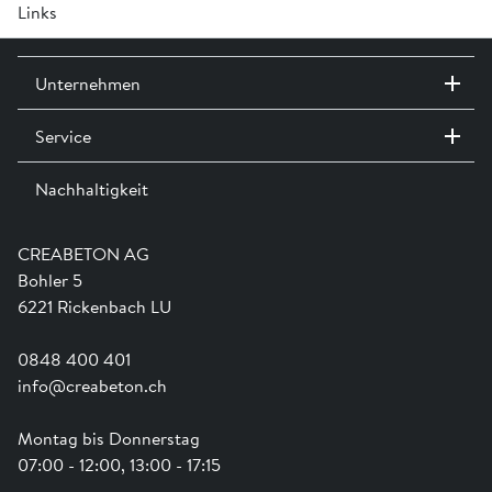
Links
®
Prospekt CENTUB
Massschacht 900/1100 »
A0000 Versetzhinweise für Abwasserleitungssysteme »
Leistungserklärung »
Unternehmen
®
Bestellformular A0601 CENTUB
Massschachtunterteile oval »
Service
Kontakt / Standorte
Ausstellungen
Nachhaltigkeit
Team
Dienstleistungen
Jobs
Kataloge und Magazine
Ausbildung
Shop Hilfe
Engagement
CREABETON AG
Anwendungsunterstützung
Swissness
Bohler 5
Newsletter
Schwammstadt
6221 Rickenbach LU
0848 400 401
info@creabeton.ch
Montag bis Donnerstag
07:00 - 12:00, 13:00 - 17:15
-