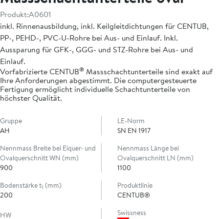
Produkt:
A0601
inkl. Rinnenausbildung, inkl. Keilgleitdichtungen für CENTUB,
PP-, PEHD-, PVC-U-Rohre bei Aus- und Einlauf. Inkl.
Aussparung für GFK-, GGG- und STZ-Rohre bei Aus- und
Einlauf.
®
Vorfabrizierte CENTUB
Massschachtunterteile sind exakt auf
Ihre Anforderungen abgestimmt. Die computergesteuerte
Fertigung ermöglicht individuelle Schachtunterteile von
höchster Qualität.
Gruppe
LE-Norm
AH
SN EN 1917
Nennmass Breite bei Eiquer- und
Nennmass Länge bei
Ovalquerschnitt WN (mm)
Ovalquerschnitt LN (mm)
900
1100
Bodenstärke t
(mm)
Produktlinie
1
200
CENTUB®
Swissness
HW