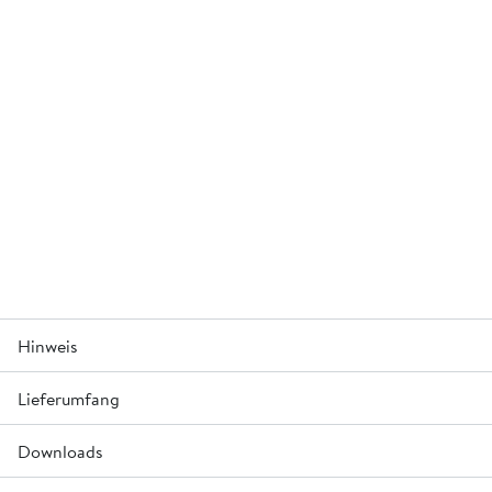
Hinweis
Lieferumfang
Maximale Anschlussgefälle, Höhenversatze und
Zwischenwinkel auf Anfrage.
Downloads
Inkl. Kugelkopftraganker LK 5.0