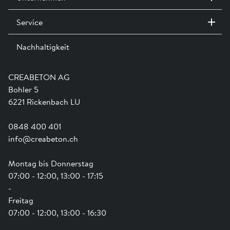
®
Bestellformular A0605 CENTUB
Durchlaufschachtunterteile »
Service
Kontakt / Standorte
®
Bestellformular A0605 CENTUB
Durchlaufschacht mit
Ausstellungen
Abschlusswand »
Nachhaltigkeit
Team
Dienstleistungen
Jobs
Kataloge und Magazine
Ausbildung
Shop Hilfe
Engagement
CREABETON AG
Anwendungsunterstützung
Swissness
Bohler 5
Newsletter
Schwammstadt
6221 Rickenbach LU
0848 400 401
info@creabeton.ch
Montag bis Donnerstag
07:00 - 12:00, 13:00 - 17:15
-
Freitag
07:00 - 12:00, 13:00 - 16:30