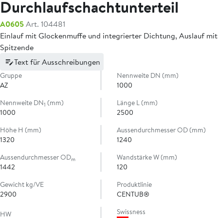
Durchlaufschachtunterteil
A0605
Art. 104481
Einlauf mit Glockenmuffe und integrierter Dichtung, Auslauf mit
Spitzende
Text für Ausschreibungen
Gruppe
Nennweite DN (mm)
AZ
1000
Nennweite DN
(mm)
Länge L (mm)
1
1000
2500
Höhe H (mm)
Aussendurchmesser OD (mm)
1320
1240
Aussendurchmesser OD
Wandstärke W (mm)
m
1442
120
Gewicht kg/VE
Produktlinie
2900
CENTUB®
Swissness
HW