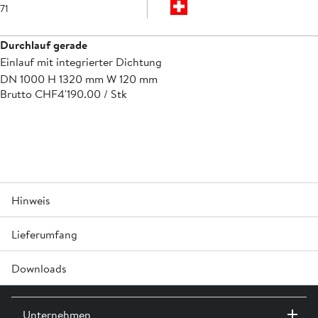
71
Durchlauf gerade
Einlauf mit integrierter Dichtung
DN 1000 H 1320 mm W 120 mm
Brutto CHF
4'190.00 / Stk
Hinweis
Lieferumfang
Andere Nennweiten des Durchlaufes bzw. Aufbaus auf
Anfrage.
Baulänge (Achse) 2500 mm oder nach Angabe des
Downloads
Exkl. Keilgleitdichtung und Gleitmittel
Bestellers.
Winkel nach Angabe des Bestellers.
Es können nur geringe Gefällsbrüche im Schachtunterteil
A0000 Versetzhinweise für Abwasserleitungssysteme »
aufgenommen werden.
Unternehmen