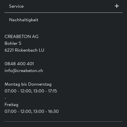
H411
Giftig für Wasserorganismen, mit langfristiger
Service
Kontakt / Standorte
Wirkung.
Ausstellungen
Komponente B
Nachhaltigkeit
Team
Dienstleistungen
Jobs
Kataloge und Magazine
Signalwort: Gefahr
Ausbildung
Shop Hilfe
Engagement
H314
Verursacht schwere Verätzungen der Haut und
CREABETON AG
schwere Augenschäden.
Anwendungsunterstützung
Swissness
Bohler 5
Newsletter
Schwammstadt
6221 Rickenbach LU
0848 400 401
info@creabeton.ch
Montag bis Donnerstag
07:00 - 12:00, 13:00 - 17:15
-
Freitag
07:00 - 12:00, 13:00 - 16:30