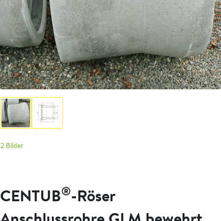
2 Bilder
®
CENTUB
-Röser
Anschlussrohre GLM bewehrt