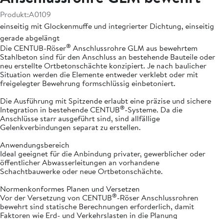
Produkt:
A0109
einseitig mit Glockenmuffe und integrierter Dichtung, einseitig
gerade abgelängt
®
Die CENTUB-Röser
Anschlussrohre GLM aus bewehrtem
Stahlbeton sind für den Anschluss an bestehende Bauteile oder
neu erstellte Ortbetonschächte konzipiert. Je nach baulicher
Situation werden die Elemente entweder verklebt oder mit
freigelegter Bewehrung formschlüssig einbetoniert.
Die Ausführung mit Spitzende erlaubt eine präzise und sichere
®
Integration in bestehende CENTUB
-Systeme. Da die
Anschlüsse starr ausgeführt sind, sind allfällige
Gelenkverbindungen separat zu erstellen.
Anwendungsbereich
Ideal geeignet für die Anbindung privater, gewerblicher oder
öffentlicher Abwasserleitungen an vorhandene
Schachtbauwerke oder neue Ortbetonschächte.
Normenkonformes Planen und Versetzen
®
Vor der Versetzung von CENTUB
-Röser Anschlussrohren
bewehrt sind statische Berechnungen erforderlich, damit
Faktoren wie Erd- und Verkehrslasten in die Planung