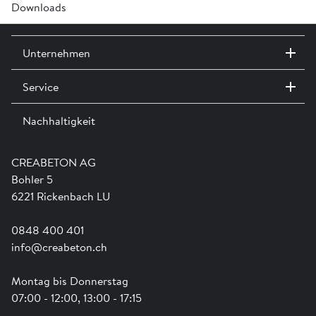
Downloads
Dichtung ist im Preis inbegriffen.
Kleber benötigt.
®
Prospekt CENTUB
Klebeanschlussstück »
Unternehmen
®
Einbauanleitung CENTUB
-Röser »
Service
Kontakt / Standorte
®
Technisches Produktblatt A0501 CENTUB
Ausstellungen
Klebeanschlussstück 90° »
Nachhaltigkeit
Team
Dienstleistungen
Jobs
Kataloge und Magazine
A0000 Versetzhinweise für Abwasserleitungssysteme »
Ausbildung
Shop Hilfe
Engagement
CREABETON AG
Anwendungsunterstützung
Swissness
®
Bestellformular A0501-02-03-04 CENTUB
Hausanschlüsse »
Bohler 5
Newsletter
Schwammstadt
6221 Rickenbach LU
0848 400 401
info@creabeton.ch
Montag bis Donnerstag
07:00 - 12:00, 13:00 - 17:15
-