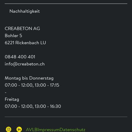
Ausstellungen
®
Bestellformular A0101 CENTUB
-Röser »
Nachhaltigkeit
Team
Dienstleistungen
Jobs
Kataloge und Magazine
Ausbildung
Shop Hilfe
Engagement
CREABETON AG
Anwendungsunterstützung
Swissness
Bohler 5
Newsletter
Schwammstadt
6221 Rickenbach LU
0848 400 401
info@creabeton.ch
Montag bis Donnerstag
07:00 - 12:00, 13:00 - 17:15
-
Freitag
07:00 - 12:00, 13:00 - 16:30
AVLB
Impressum
Datenschutz