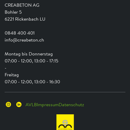
Ausbildung
Shop Hilfe
Engagement
CREABETON AG
Anwendungsunterstützung
Swissness
Bohler 5
Newsletter
Schwammstadt
6221 Rickenbach LU
0848 400 401
info@creabeton.ch
Montag bis Donnerstag
07:00 - 12:00, 13:00 - 17:15
-
Freitag
07:00 - 12:00, 13:00 - 16:30
AVLB
Impressum
Datenschutz