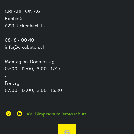
Jobs
Kataloge und Magazine
Ausbildung
Shop Hilfe
Engagement
CREABETON AG
Anwendungsunterstützung
Swissness
Bohler 5
Newsletter
Schwammstadt
6221 Rickenbach LU
0848 400 401
info@creabeton.ch
Montag bis Donnerstag
07:00 - 12:00, 13:00 - 17:15
-
Freitag
07:00 - 12:00, 13:00 - 16:30
AVLB
Impressum
Datenschutz