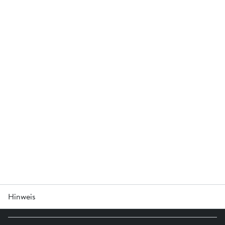
Hinweis
Ausführung ohne Schachtfutter.