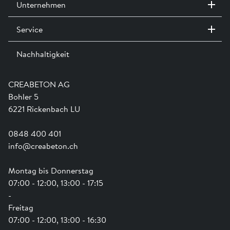
Unternehmen
Wasserstand muss unter Frosttiefe liegen.
Service
Kontakt / Standorte
Ausstellungen
Nachhaltigkeit
Team
Dienstleistungen
Jobs
Kataloge und Magazine
Ausbildung
Shop Hilfe
Engagement
CREABETON AG
Anwendungsunterstützung
Swissness
Bohler 5
Newsletter
Schwammstadt
6221 Rickenbach LU
0848 400 401
info@creabeton.ch
Montag bis Donnerstag
07:00 - 12:00, 13:00 - 17:15
-
Freitag
07:00 - 12:00, 13:00 - 16:30