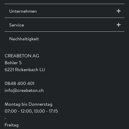
Leistungserklärung »
Unternehmen
Service
Kontakt / Standorte
Ausstellungen
Nachhaltigkeit
Team
Dienstleistungen
Jobs
Kataloge und Magazine
Ausbildung
Shop Hilfe
Engagement
CREABETON AG
Anwendungsunterstützung
Swissness
Bohler 5
Newsletter
Schwammstadt
6221 Rickenbach LU
0848 400 401
info@creabeton.ch
Montag bis Donnerstag
07:00 - 12:00, 13:00 - 17:15
-
Freitag