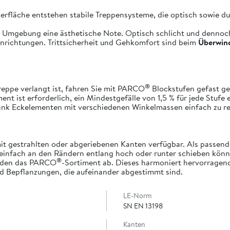
rfläche entstehen stabile Treppensysteme, die optisch sowie dur
r Umgebung eine ästhetische Note. Optisch schlicht und dennoch
nrichtungen. Trittsicherheit und Gehkomfort sind beim
Überwin
®
Treppe verlangt ist, fahren Sie mit PARCO
Blockstufen gefast ges
t ist erforderlich, ein Mindestgefälle von 1,5 % für jede Stufe 
nk Eckelementen mit verschiedenen Winkelmassen einfach zu rea
mit gestrahlten oder abgeriebenen Kanten verfügbar. Als pass
einfach an den Rändern entlang hoch oder runter schieben könne
®
den das PARCO
-Sortiment ab. Dieses harmoniert hervorragend
d Bepflanzungen, die aufeinander abgestimmt sind.
LE-Norm
SN EN 13198
Kanten