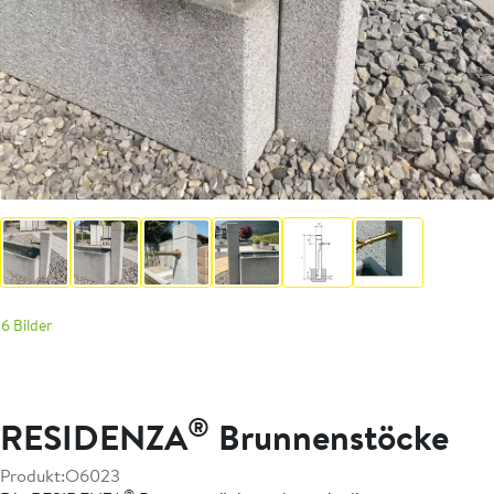
6 Bilder
®
RESIDENZA
Brunnenstöcke
Produkt:
O6023
®