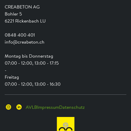
Ausbildung
Shop Hilfe
Engagement
CREABETON AG
Anwendungsunterstützung
Swissness
Bohler 5
Newsletter
Schwammstadt
6221 Rickenbach LU
0848 400 401
info@creabeton.ch
Montag bis Donnerstag
07:00 - 12:00, 13:00 - 17:15
-
Freitag
07:00 - 12:00, 13:00 - 16:30
AVLB
Impressum
Datenschutz