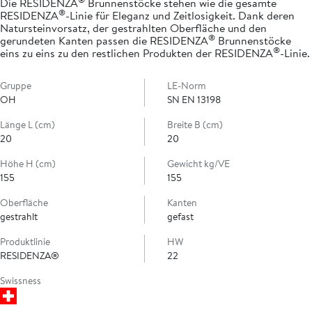
Die RESIDENZA
Brunnenstöcke stehen wie die gesamte
®
RESIDENZA
-Linie für Eleganz und Zeitlosigkeit. Dank deren
Natursteinvorsatz, der gestrahlten Oberfläche und den
®
gerundeten Kanten passen die RESIDENZA
Brunnenstöcke
®
eins zu eins zu den restlichen Produkten der RESIDENZA
-Linie.
Gruppe
LE-Norm
OH
SN EN 13198
Länge L (cm)
Breite B (cm)
20
20
Höhe H (cm)
Gewicht kg/VE
155
155
Oberfläche
Kanten
gestrahlt
gefast
Produktlinie
HW
RESIDENZA®
22
Swissness