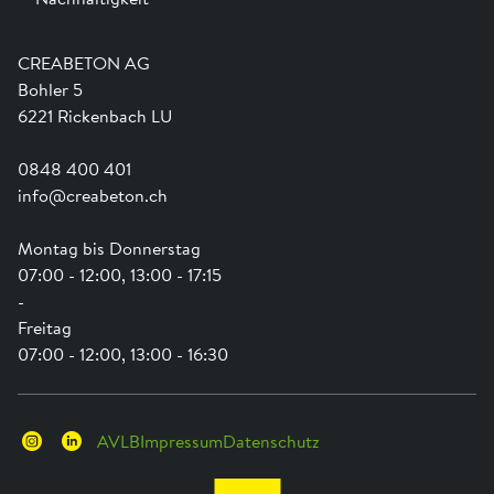
Team
Dienstleistungen
Jobs
Kataloge und Magazine
Ausbildung
Shop Hilfe
Engagement
CREABETON AG
Anwendungsunterstützung
Swissness
Bohler 5
Newsletter
Schwammstadt
6221 Rickenbach LU
0848 400 401
info@creabeton.ch
Montag bis Donnerstag
07:00 - 12:00, 13:00 - 17:15
-
Freitag
07:00 - 12:00, 13:00 - 16:30
AVLB
Impressum
Datenschutz