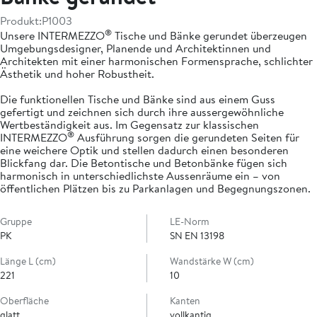
Produkt:
P1003
®
Unsere INTERMEZZO
Tische und Bänke gerundet überzeugen
Umgebungsdesigner, Planende und Architektinnen und
Architekten mit einer harmonischen Formensprache, schlichter
Ästhetik und hoher Robustheit.
Die funktionellen Tische und Bänke sind aus einem Guss
gefertigt und zeichnen sich durch ihre aussergewöhnliche
Wertbeständigkeit aus. Im Gegensatz zur klassischen
®
INTERMEZZO
Ausführung sorgen die gerundeten Seiten für
eine weichere Optik und stellen dadurch einen besonderen
Blickfang dar. Die Betontische und Betonbänke fügen sich
harmonisch in unterschiedlichste Aussenräume ein – von
öffentlichen Plätzen bis zu Parkanlagen und Begegnungszonen.
Gruppe
LE-Norm
PK
SN EN 13198
Länge L (cm)
Wandstärke W (cm)
221
10
Oberfläche
Kanten
glatt
vollkantig