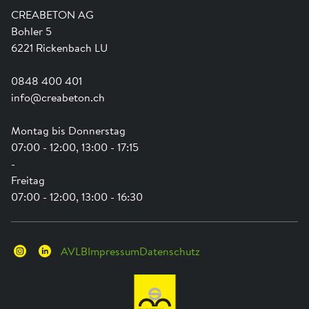
Ausbildung
Shop Hilfe
Engagement
CREABETON AG
Anwendungsunterstützung
Swissness
Bohler 5
Newsletter
Schwammstadt
6221 Rickenbach LU
0848 400 401
info@creabeton.ch
Montag bis Donnerstag
07:00 - 12:00, 13:00 - 17:15
-
Freitag
07:00 - 12:00, 13:00 - 16:30
AVLB
Impressum
Datenschutz