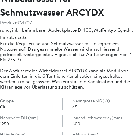
Schmutzwasser ARCYDX
Produkt:
C4707
rund, inkl. befahrbarer Abdeckplatte D 400, Muffentyp G, exkl.
Einsatzdeckel
Für die Regulierung von Schmutzwasser mit integriertem
Notüberlauf. Das gesammelte Wasser wird anschliessend
gedrosselt weitergeleitet. Eignet sich für Abflussmengen von 4
bis 275 l/s.
Der Abflussregler-Wirbeldrossel ARCYDX kann als Modul vor
dem Einleiten in die öffentliche Kanalisation eingeschaltet
werden, um bei grossem Wasseranfall die Kanalisation und die
Kläranlage vor Überlastung zu schützen.
Gruppe
Nenngrösse NG (l/s)
CK
45
Nennweite DN (mm)
Innendurchmesser d
(mm)
1
1250
600
Höhe H (mm)
Höhe h
(mm)