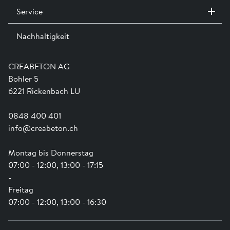
Service
Kontakt / Standorte
Ausstellungen
Nachhaltigkeit
Team
Dienstleistungen
Jobs
Kataloge und Magazine
Ausbildung
Shop Hilfe
Engagement
CREABETON AG
Anwendungsunterstützung
Swissness
Bohler 5
Newsletter
Schwammstadt
6221 Rickenbach LU
0848 400 401
info@creabeton.ch
Montag bis Donnerstag
07:00 - 12:00, 13:00 - 17:15
-
Freitag
07:00 - 12:00, 13:00 - 16:30