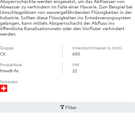
Absperrschächte werden eingesetzt, um das Abfliessen von
Abwasser zu verhindern im Falle einer Havarie. Zum Beispiel bei
Umschlagplätzen von wassergefährdenden Flüssigkeiten in der
Industrie. Sollten diese Flüssigkeiten ins Entwässerungssystem
gelangen, kann mittels Absperrschacht der Abfluss ins
öffentliche Kanalisationsnetz oder den Vorfluter verhindert
werden.
Gruppe
Innendurchmesser d
(mm)
1
CK
600
Produktlinie
HW
friwa®-fix
22
Swissness
Filter