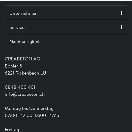
auf Anfrage.
Exkl. Inbetriebnahme
®
Planungsgrundlagen Wasserbehandlung friwa
»
Unternehmen
Service
Kontakt / Standorte
Ausstellungen
Nachhaltigkeit
Team
Dienstleistungen
Jobs
Kataloge und Magazine
Ausbildung
Shop Hilfe
Engagement
CREABETON AG
Anwendungsunterstützung
Swissness
Bohler 5
Newsletter
Schwammstadt
6221 Rickenbach LU
0848 400 401
info@creabeton.ch
Montag bis Donnerstag
07:00 - 12:00, 13:00 - 17:15
-
Freitag