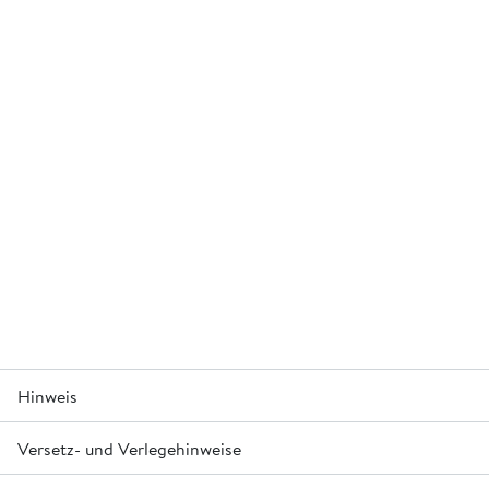
Hinweis
Versetz- und Verlegehinweise
Mineralölabscheider Klasse I, max. KWS-Gehalt im Ablauf:
5 mg/l.