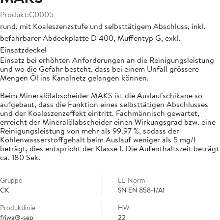
Produkt:
C0005
rund, mit Koaleszenzstufe und selbsttätigem Abschluss, inkl.
befahrbarer Abdeckplatte D 400, Muffentyp G, exkl.
Einsatzdeckel
Einsatz bei erhöhten Anforderungen an die Reinigungsleistung
und wo die Gefahr besteht, dass bei einem Unfall grössere
Mengen Öl ins Kanalnetz gelangen können.
Beim Mineralölabscheider MAKS ist die Auslaufschikane so
aufgebaut, dass die Funktion eines selbsttätigen Abschlusses
und der Koaleszenzeffekt eintritt. Fachmännisch gewartet,
erreicht der Mineralölabscheider einen Wirkungsgrad bzw. eine
Reinigungsleistung von mehr als 99.97 %, sodass der
Kohlenwasserstoffgehalt beim Auslauf weniger als 5 mg/l
beträgt, dies entspricht der Klasse I. Die Aufenthaltszeit beträgt
ca. 180 Sek.
Gruppe
LE-Norm
CK
SN EN 858-1/A1
Produktlinie
HW
friwa®-sep
22