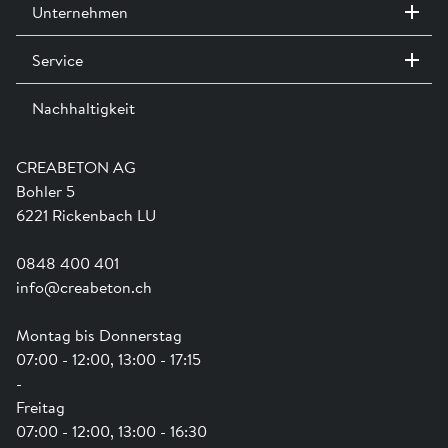
Unternehmen
Service
Kontakt / Standorte
Ausstellungen
Nachhaltigkeit
Team
Dienstleistungen
Jobs
Kataloge und Magazine
Ausbildung
Shop Hilfe
Engagement
CREABETON AG
Anwendungsunterstützung
Swissness
Bohler 5
Newsletter
Schwammstadt
6221 Rickenbach LU
0848 400 401
info@creabeton.ch
Montag bis Donnerstag
07:00 - 12:00, 13:00 - 17:15
-
Freitag
07:00 - 12:00, 13:00 - 16:30