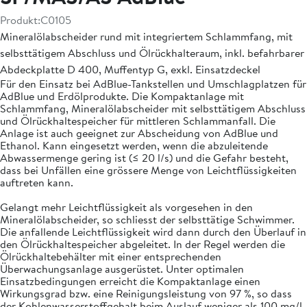
Produkt:
C0105
Mineralölabscheider rund mit integriertem Schlammfang, mit
selbsttätigem Abschluss und Ölrückhalteraum, inkl. befahrbarer
Abdeckplatte D 400, Muffentyp G, exkl. Einsatzdeckel
Für den Einsatz bei AdBlue-Tankstellen und Umschlagplatzen für
AdBlue und Erdölprodukte. Die Kompaktanlage mit
Schlammfang, Mineralölabscheider mit selbsttätigem Abschluss
und Ölrückhaltespeicher für mittleren Schlammanfall. Die
Anlage ist auch geeignet zur Abscheidung von AdBlue und
Ethanol. Kann eingesetzt werden, wenn die abzuleitende
Abwassermenge gering ist (≤ 20 l/s) und die Gefahr besteht,
dass bei Unfällen eine grössere Menge von Leichtflüssigkeiten
auftreten kann.
Gelangt mehr Leichtflüssigkeit als vorgesehen in den
Mineralölabscheider, so schliesst der selbsttätige Schwimmer.
Die anfallende Leichtflüssigkeit wird dann durch den Überlauf in
den Ölrückhaltespeicher abgeleitet. In der Regel werden die
Ölrückhaltebehälter mit einer entsprechenden
Überwachungsanlage ausgerüstet. Unter optimalen
Einsatzbedingungen erreicht die Kompaktanlage einen
Wirkungsgrad bzw. eine Reinigungsleistung von 97 %, so dass
der Kohlenwasserstoffgehalt beim Auslauf weniger als 100 mg/l